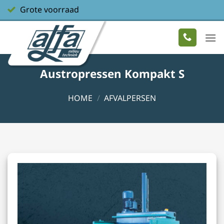
Ga
Grote voorraad
naar
inhoud
Austropressen Kompakt S
HOME
/
AFVALPERSEN