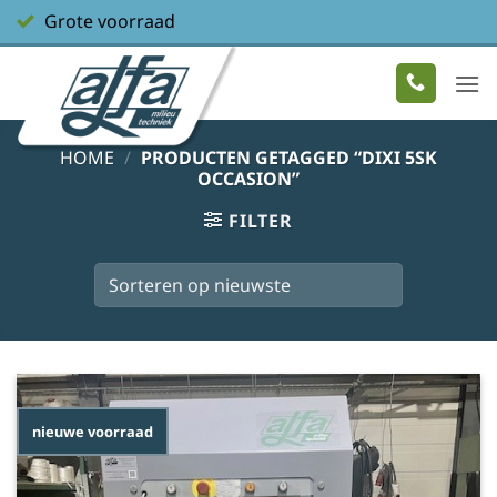
Ga
Grote voorraad
naar
inhoud
HOME
/
PRODUCTEN GETAGGED “DIXI 5SK
OCCASION”
FILTER
nieuwe voorraad