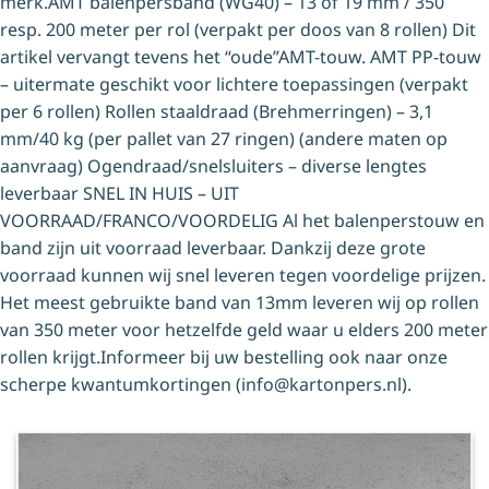
merk.AMT balenpersband (WG40) – 13 of 19 mm / 350
resp. 200 meter per rol (verpakt per doos van 8 rollen) Dit
artikel vervangt tevens het “oude”AMT-touw. AMT PP-touw
– uitermate geschikt voor lichtere toepassingen (verpakt
per 6 rollen) Rollen staaldraad (Brehmerringen) – 3,1
mm/40 kg (per pallet van 27 ringen) (andere maten op
aanvraag) Ogendraad/snelsluiters – diverse lengtes
leverbaar SNEL IN HUIS – UIT
VOORRAAD/FRANCO/VOORDELIG Al het balenperstouw en
band zijn uit voorraad leverbaar. Dankzij deze grote
voorraad kunnen wij snel leveren tegen voordelige prijzen.
Het meest gebruikte band van 13mm leveren wij op rollen
van 350 meter voor hetzelfde geld waar u elders 200 meter
rollen krijgt.Informeer bij uw bestelling ook naar onze
scherpe kwantumkortingen (info@kartonpers.nl).